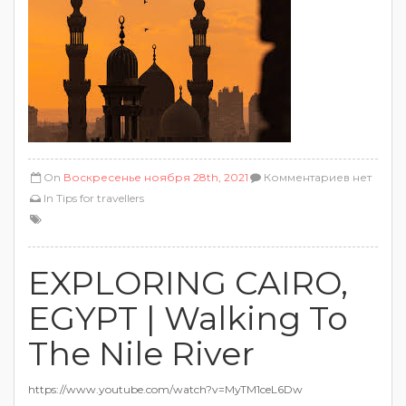
On
Воскресенье ноября 28th, 2021
Комментариев нет
In
Tips for travellers
EXPLORING CAIRO,
EGYPT | Walking To
The Nile River
https://www.youtube.com/watch?v=MyTM1ceL6Dw