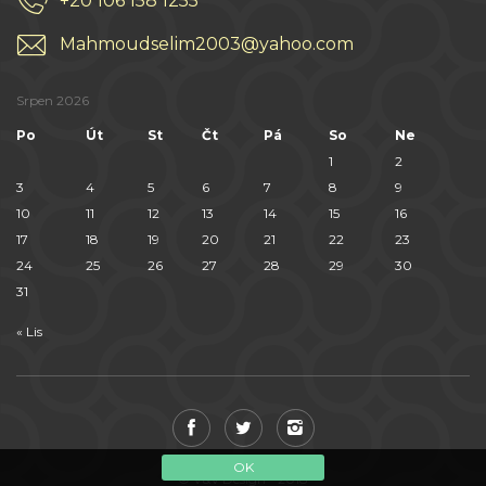
+20 106 158 1255
Mahmoudselim2003@yahoo.com
Srpen 2026
Po
Út
St
Čt
Pá
So
Ne
1
2
3
4
5
6
7
8
9
10
11
12
13
14
15
16
17
18
19
20
21
22
23
24
25
26
27
28
29
30
31
« Lis
OK
© V&V Design - 2018