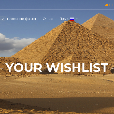
#1 
Интересные факты
О нас
Язык:
YOUR WISHLIST