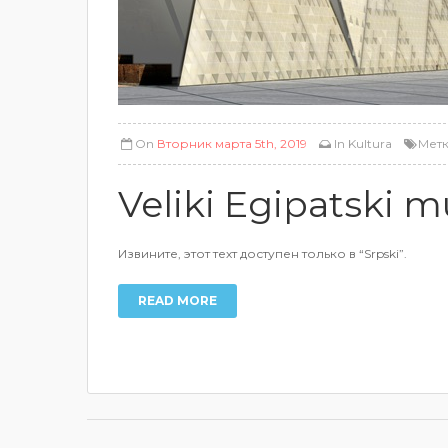
On
Вторник марта 5th, 2019
In
Kultura
Мет
Veliki Egipatski m
Извините, этот техт доступен только в “Srpski”.
READ MORE