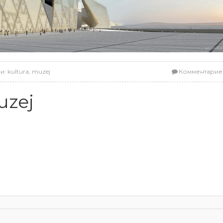
ки:
kultura
,
muzej
Комментарие
uzej