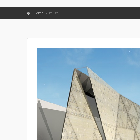
Home
muzej