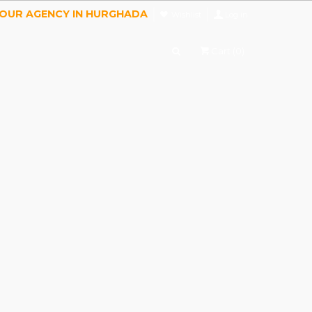
TOUR AGENCY IN HURGHADA
Wishlist
Log in
Cart (
0
)