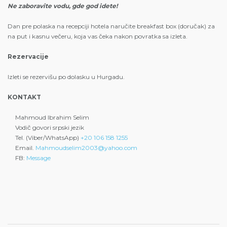
Ne zaboravite vodu, gde god idete!
Dan pre polaska na recepciji hotela naručite breakfast box (doručak) za
na put i kasnu večeru, koja vas čeka nakon povratka sa izleta.
Rezervacije
Izleti se rezervišu po dolasku u Hurgadu.
KONTAKT
Mahmoud Ibrahim Selim
Vodič govori srpski jezik
Tel. (Viber/WhatsApp)
+20 106 158 1255
Email.
Mahmoudselim2003@yahoo.com
FB:
Message