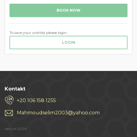
BOOK NOW
To save your wishlist please login.
LOGIN
Kontakt
+20 106 158 1255
Mahmoudselim2003@yahoo.com
август 2026.