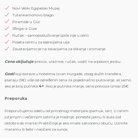
Novi Veliki Egipatski Muzej
Tutankamonovo blago
Piramide u Gizi
Sfinga iz Gize
Ručak – samoposluživanje (piće nije u ceni)
Poseta centru za esencijalna ulja
Zaustavljamo se na lokacijama za slikanje i snimanje
Cena uključuje
prevoz, ulaznice, ručak, vodič na srpskom jeziku.
Gosti
koji borave u hotelima izvan Hurgade, zbog dužih transfera,
plaćaju (5€) više od određenih cena za pojedinačno putovanje, ali samo
ako je broj putnika
4+
. Ako je putnika manje, cena prevoza iznosi 25€.
Preporuka
Preporučujemo odeću od prirodnog materijala (pamuk, lan). U ranim
jutarnjim i večernjim satima je hladnije, ponesite jaknu ili duks (od
oktobra do marta) Praktičnije je ako imate zatvorenu obuću. Uzmite
maramu ili šešir i naočare za sunce.