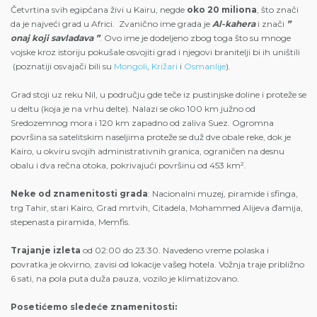
Četvrtina svih egipćana živi u Kairu, negde
oko 20 miliona
, što znači
da je najveći grad u Africi. Zvanično ime grada je
Al-kahera
i znači
”
onaj koji savladava ”
. Ovo ime je dodeljeno zbog toga što su mnoge
vojske kroz istoriju pokušale osvojiti grad i njegovi branitelji bi ih uništili
(poznatiji osvajači bili su
Mongoli
,
Križari
i
Osmanlije
).
Grad stoji uz reku Nil, u području gde teče iz pustinjske doline i proteže se
u deltu (koja je na vrhu delte). Nalazi se oko 100 km južno od
Sredozemnog mora i 120 km zapadno od zaliva Suez. Ogromna
površina sa satelitskim naseljima proteže se duž dve obale reke, dok je
Kairo, u okviru svojih administrativnih granica, ograničen na desnu
obalu i dva rečna otoka, pokrivajući površinu od 453 km².
Neke od znamenitosti grada
: Nacionalni muzej, piramide i sfinga,
trg Tahir, stari Kairo, Grad mrtvih, Citadela, Mohammed Alijeva đamija,
stepenasta piramida, Memfis.
Trajanje izleta
od 02:00 do 23:30. Navedeno vreme polaska i
povratka je okvirno, zavisi od lokacije vašeg hotela. Vožnja traje približno
6 sati, na pola puta duža pauza, vozilo je klimatizovano.
Posetićemo sledeće znamenitosti: