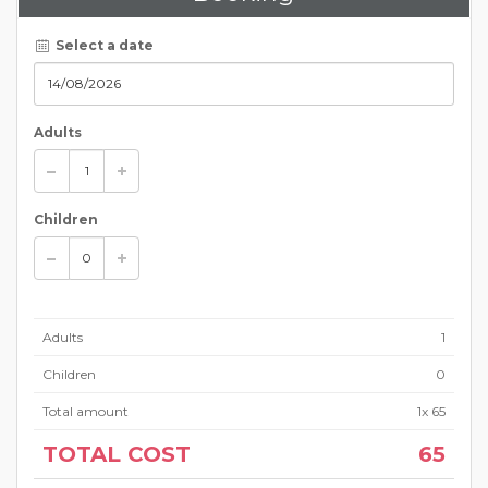
Select a date
Adults
Children
Adults
1
Children
0
Total amount
1
x
65
TOTAL COST
65